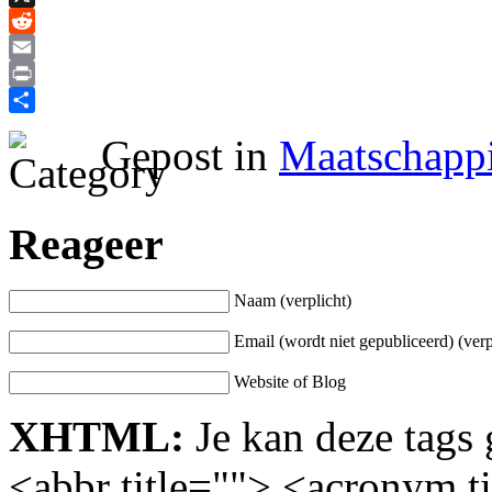
X
Reddit
Email
Print
Delen
Gepost in
Maatschappi
Reageer
Naam (verplicht)
Email (wordt niet gepubliceerd) (verp
Website of Blog
XHTML:
Je kan deze tags 
<abbr title=""> <acronym t