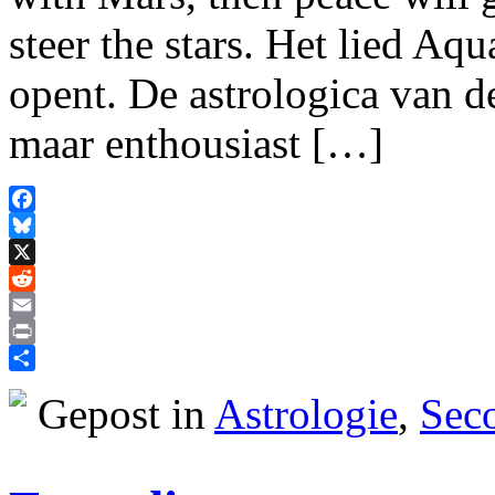
steer the stars. Het lied A
opent. De astrologica van d
maar enthousiast […]
Facebook
Bluesky
X
Reddit
Email
Print
Delen
Gepost in
Astrologie
,
Sec