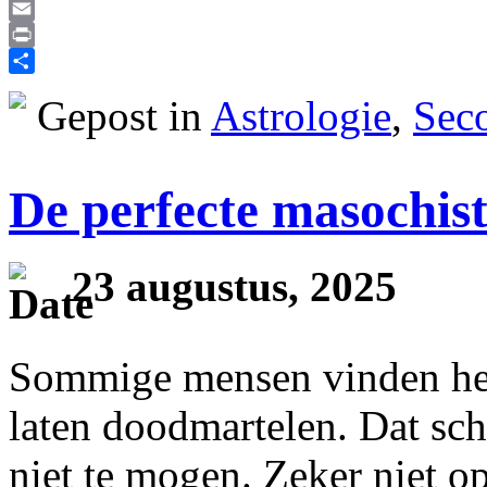
Reddit
Email
Print
Delen
Gepost in
Astrologie
,
Sec
De perfecte masochis
23 augustus, 2025
Sommige mensen vinden het 
laten doodmartelen. Dat sch
niet te mogen. Zeker niet o