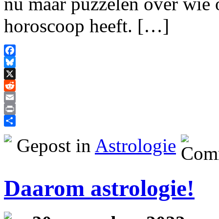
nu maar puzzelen over wie o
horoscoop heeft. […]
Facebook
Bluesky
X
Reddit
Email
Print
Delen
Gepost in
Astrologie
Daarom astrologie!