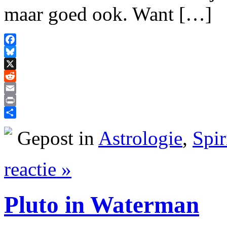
maar goed ook. Want […]
Facebook
Bluesky
X
Reddit
Email
Print
Delen
Gepost in
Astrologie
,
Spir
reactie »
Pluto in Waterman