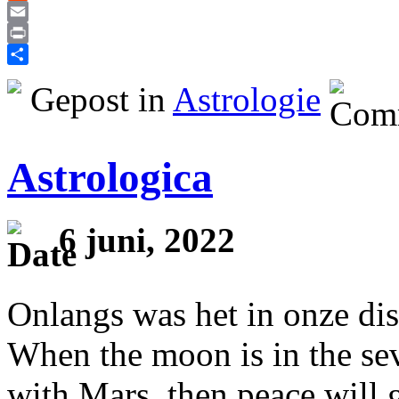
Reddit
Email
Print
Delen
Gepost in
Astrologie
Astrologica
6 juni, 2022
Onlangs was het in onze dis
When the moon is in the sev
with Mars, then peace will g