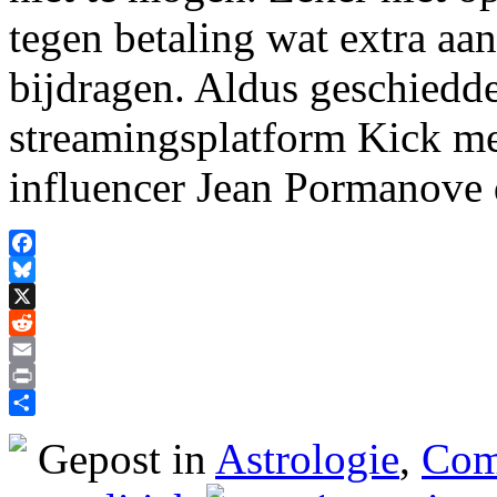
tegen betaling wat extra a
bijdragen. Aldus geschiedd
streamingsplatform Kick me
influencer Jean Pormanove
Facebook
Bluesky
X
Reddit
Email
Print
Delen
Gepost in
Astrologie
,
Comp