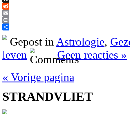
X
Reddit
Email
Print
Delen
Gepost in
Astrologie
,
Gez
leven
Geen reacties »
« Vorige pagina
STRANDVLIET