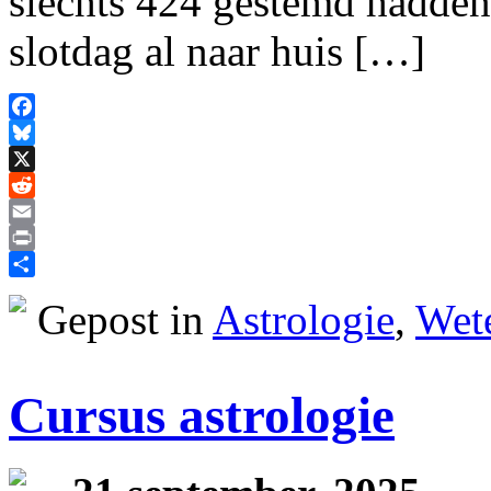
slechts 424 gestemd hadden
slotdag al naar huis […]
Facebook
Bluesky
X
Reddit
Email
Print
Delen
Gepost in
Astrologie
,
Wet
Cursus astrologie