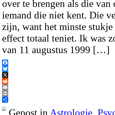
over te brengen als die van
iemand die niet kent. Die v
zijn, want het minste stukje
effect totaal teniet. Ik was
van 11 augustus 1999 […]
Facebook
Bluesky
X
Reddit
Email
Print
Delen
Gepost in
Astrologie
,
Psy