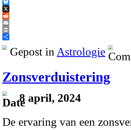
Facebook
Bluesky
X
Reddit
Email
Print
Delen
Gepost in
Astrologie
Zonsverduistering
8 april, 2024
De ervaring van een zonsve