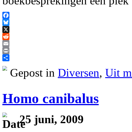
boekbesprekingen een plek 
Facebook
Bluesky
X
Reddit
Email
Print
Delen
Gepost in
Diversen
,
Uit m
Homo canibalus
25 juni, 2009