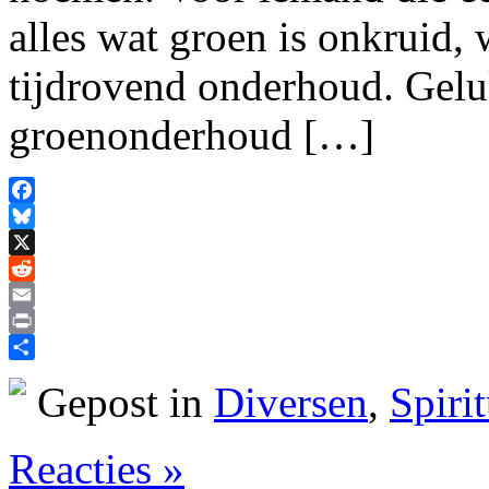
alles wat groen is onkruid,
tijdrovend onderhoud. Geluk
groenonderhoud […]
Facebook
Bluesky
X
Reddit
Email
Print
Delen
Gepost in
Diversen
,
Spirit
Reacties »