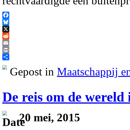
rechtvaardigde een buitenp
Facebook
Bluesky
X
Reddit
Email
Print
Delen
Gepost in
Maatschappij en
De reis om de wereld 
20 mei, 2015