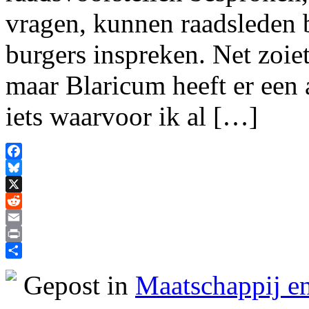
vragen, kunnen raadsleden 
burgers inspreken. Net zoie
maar Blaricum heeft er een 
iets waarvoor ik al […]
Facebook
Bluesky
X
Reddit
Email
Print
Delen
Gepost in
Maatschappij en