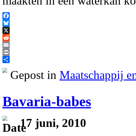
maakten in een waterkan k
Facebook
Bluesky
X
Reddit
Email
Print
Delen
Gepost in
Maatschappij en
Bavaria-babes
17 juni, 2010