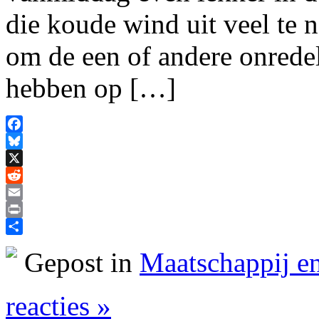
die koude wind uit veel te 
om de een of andere onredel
hebben op […]
Facebook
Bluesky
X
Reddit
Email
Print
Delen
Gepost in
Maatschappij en
reacties »