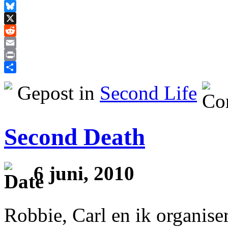
Facebook
Bluesky
X
Reddit
Email
Print
Delen
Gepost in
Second Life
Second Death
6 juni, 2010
Robbie, Carl en ik organise