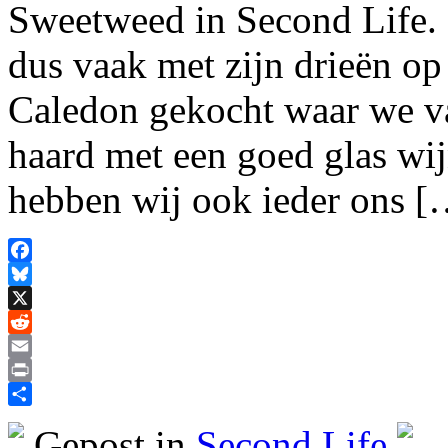
Sweetweed in Second Life.
dus vaak met zijn drieën op 
Caledon gekocht waar we va
haard met een goed glas wij
hebben wij ook ieder ons [
Facebook
Bluesky
X
Reddit
Email
Print
Delen
Gepost in
Second Life