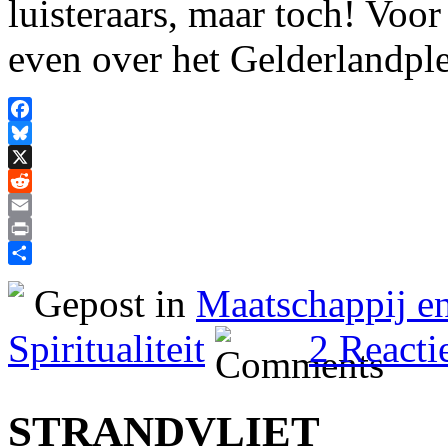
luisteraars, maar toch! Voo
even over het Gelderlandpl
Facebook
Bluesky
X
Reddit
Email
Print
Delen
Gepost in
Maatschappij en
Spiritualiteit
2 Reacti
STRANDVLIET