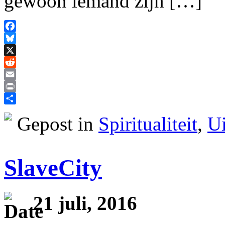
gewoon iemand zijn […]
Facebook
Bluesky
X
Reddit
Email
Print
Delen
Gepost in
Spiritualiteit
,
Ui
SlaveCity
21 juli, 2016