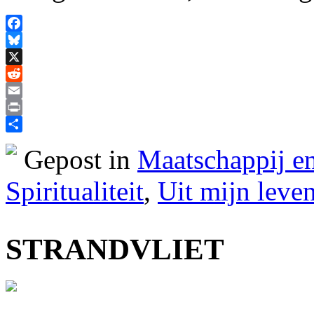
Facebook
Bluesky
X
Reddit
Email
Print
Delen
Gepost in
Maatschappij en
Spiritualiteit
,
Uit mijn leve
STRANDVLIET