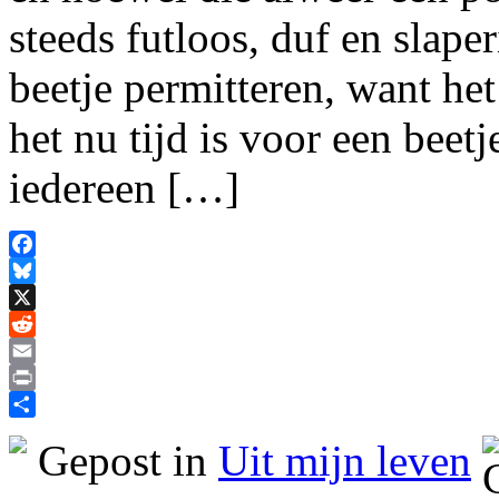
steeds futloos, duf en slape
beetje permitteren, want he
het nu tijd is voor een beet
iedereen […]
Facebook
Bluesky
X
Reddit
Email
Print
Delen
Gepost in
Uit mijn leven