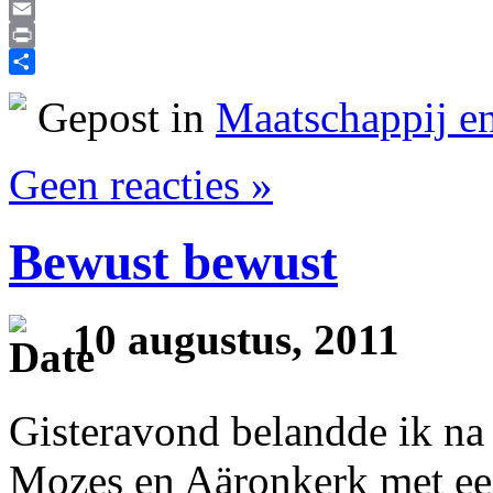
Reddit
Email
Print
Delen
Gepost in
Maatschappij en
Geen reacties »
Bewust bewust
10 augustus, 2011
Gisteravond belandde ik na
Mozes en Aäronkerk met een 