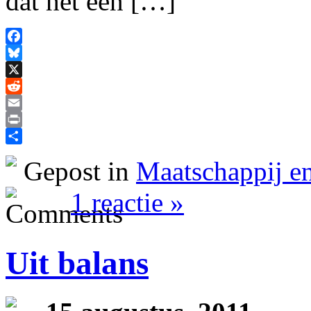
dat het een […]
Facebook
Bluesky
X
Reddit
Email
Print
Delen
Gepost in
Maatschappij en
1 reactie »
Uit balans