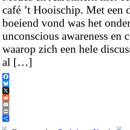
café ’t Hooischip. Met een 
boeiend vond was het onder
unconscious awareness en co
waarop zich een hele discus
al […]
Facebook
Bluesky
X
Reddit
Email
Print
Delen