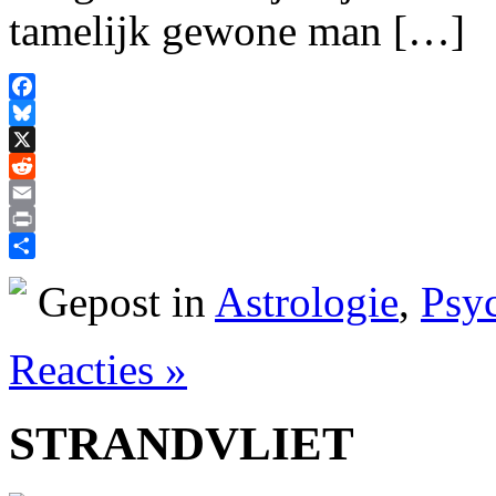
tamelijk gewone man […]
Facebook
Bluesky
X
Reddit
Email
Print
Delen
Gepost in
Astrologie
,
Psy
Reacties »
STRANDVLIET