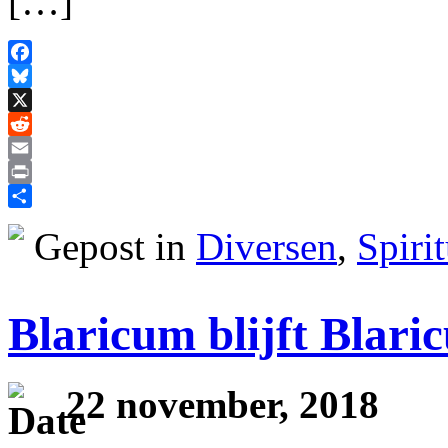
[…]
Facebook
Bluesky
X
Reddit
Email
Print
Delen
Gepost in
Diversen
,
Spirit
Blaricum blijft Blari
22 november, 2018