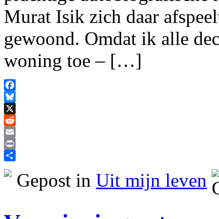
Murat Isik zich daar afspeelt
gewoond. Omdat ik alle deco
woning toe – […]
Facebook
Bluesky
X
Reddit
Email
Print
Delen
Gepost in
Uit mijn leven