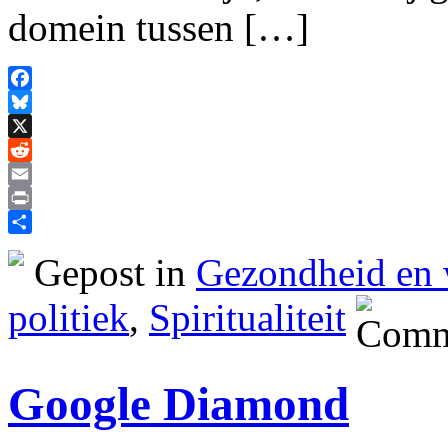
domein tussen […]
Facebook
Bluesky
X
Reddit
Email
Print
Delen
Gepost in
Gezondheid en 
politiek
,
Spiritualiteit
Google Diamond