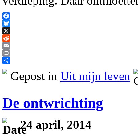
verdieping. Daar ontmoetten
Facebook
Bluesky
X
Reddit
Email
Print
Delen
Gepost in
Uit mijn leven
De ontwrichting
24 april, 2014