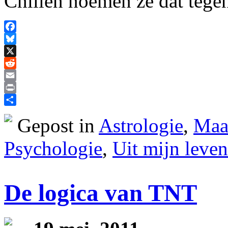
Chillen noemen ze dat tege
Facebook
Bluesky
X
Reddit
Email
Print
Delen
Gepost in
Astrologie
,
Maat
Psychologie
,
Uit mijn leven
De logica van TNT