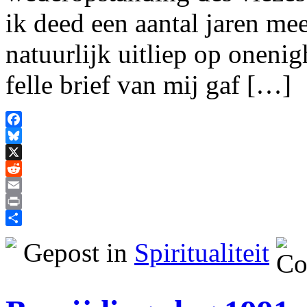
ik deed een aantal jaren m
natuurlijk uitliep op oneni
felle brief van mij gaf […]
Facebook
Bluesky
X
Reddit
Email
Print
Delen
Gepost in
Spiritualiteit