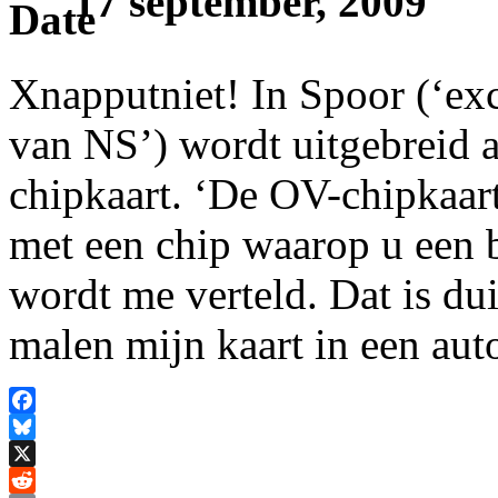
17 september, 2009
Xnapputniet! In Spoor (‘ex
van NS’) wordt uitgebreid 
chipkaart. ‘De OV-chipkaart
met een chip waarop u een b
wordt me verteld. Dat is dui
malen mijn kaart in een au
Facebook
Bluesky
X