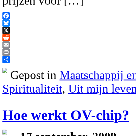
prijzen voor […]
Facebook
Bluesky
X
Reddit
Email
Print
Delen
Gepost in
Maatschappij en
Spiritualiteit
,
Uit mijn leve
Hoe werkt OV-chip?