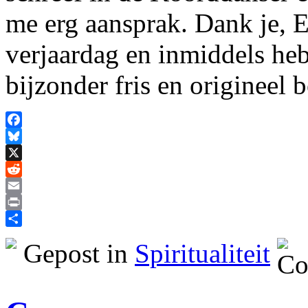
me erg aansprak. Dank je, E
verjaardag en inmiddels heb
bijzonder fris en origineel
Facebook
Bluesky
X
Reddit
Email
Print
Delen
Gepost in
Spiritualiteit