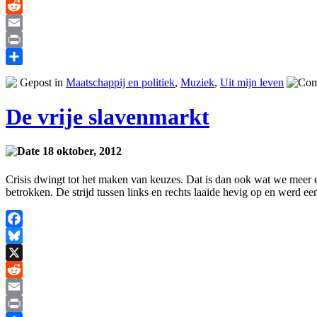
X
Reddit
Email
Print
Delen
Gepost in
Maatschappij en politiek
,
Muziek
,
Uit mijn leven
De vrije slavenmarkt
18 oktober, 2012
Crisis dwingt tot het maken van keuzes. Dat is dan ook wat we meer 
betrokken. De strijd tussen links en rechts laaide hevig op en werd 
Facebook
Bluesky
X
Reddit
Email