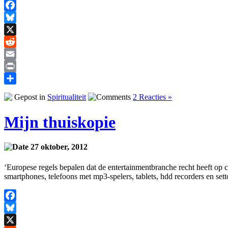
Facebook
Bluesky
X
Reddit
Email
Print
Delen
Gepost in
Spiritualiteit
2 Reacties »
Mijn thuiskopie
27 oktober, 2012
‘Europese regels bepalen dat de entertainmentbranche recht heeft op 
smartphones, telefoons met mp3-spelers, tablets, hdd recorders en se
Facebook
Bluesky