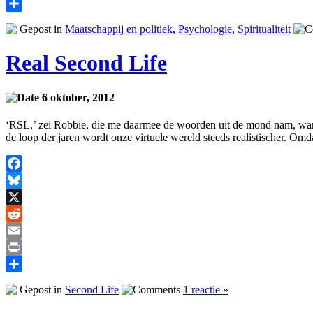
Print
Delen
Gepost in
Maatschappij en politiek
,
Psychologie
,
Spiritualiteit
Real Second Life
6 oktober, 2012
‘RSL,’ zei Robbie, die me daarmee de woorden uit de mond nam, want h
de loop der jaren wordt onze virtuele wereld steeds realistischer. Omda
Facebook
Bluesky
X
Reddit
Email
Print
Delen
Gepost in
Second Life
1 reactie »