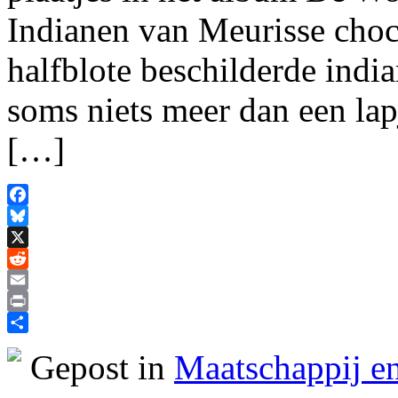
Indianen van Meurisse cho
halfblote beschilderde india
soms niets meer dan een la
[…]
Facebook
Bluesky
X
Reddit
Email
Print
Delen
Gepost in
Maatschappij en