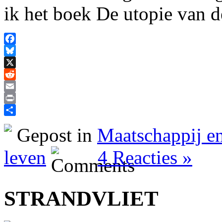
ik het boek De utopie van d
Facebook
Bluesky
X
Reddit
Email
Print
Delen
Gepost in
Maatschappij en
leven
4 Reacties »
STRANDVLIET