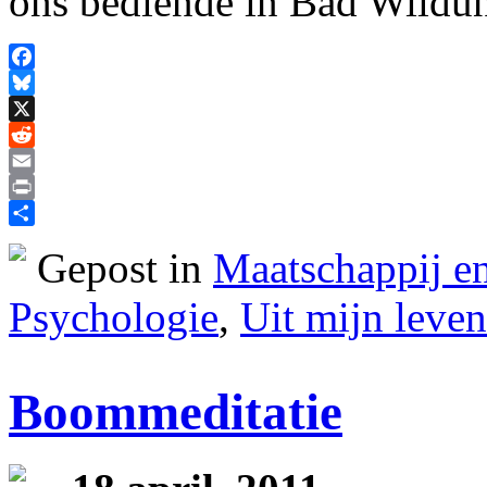
ons bediende in Bad Wildun
Facebook
Bluesky
X
Reddit
Email
Print
Delen
Gepost in
Maatschappij en
Psychologie
,
Uit mijn leven
Boommeditatie