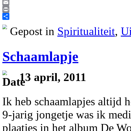
Reddit
Email
Print
Delen
Gepost in
Spiritualiteit
,
Ui
Schaamlapje
13 april, 2011
Ik heb schaamlapjes altijd 
9-jarig jongetje was ik medi
plaatjes in het album De Wo