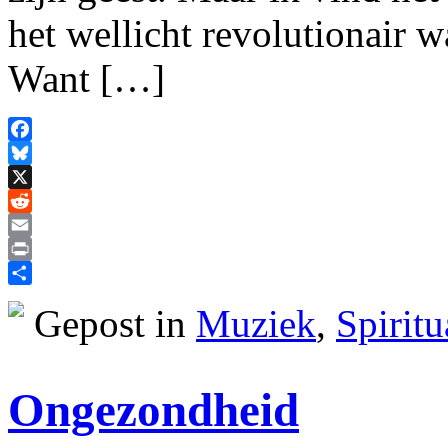
het wellicht revolutionair w
Want […]
Facebook
Bluesky
X
Reddit
Email
Print
Delen
Gepost in
Muziek
,
Spiritu
Ongezondheid