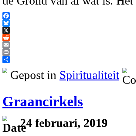
de Grond van al wat is. Hé
Facebook
Bluesky
X
Reddit
Email
Print
Delen
Gepost in
Spiritualiteit
Graancirkels
24 februari, 2019