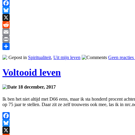
Facebook
Bluesky
X
Reddit
Email
Print
Delen
Gepost in
Spiritualiteit
,
Uit mijn leven
Geen reacties
Voltooid leven
18 december, 2017
Ik ben het niet altijd met D66 eens, maar ik sta honderd procent achter
op 75 jaar te stellen. Daar zit ze zelf trouwens ook mee, las ik in nr
Facebook
Bluesky