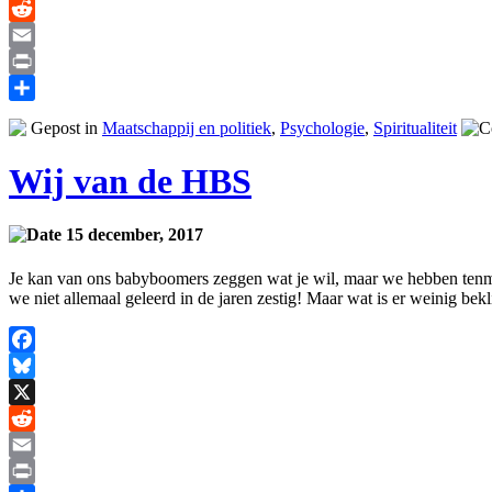
X
Reddit
Email
Print
Delen
Gepost in
Maatschappij en politiek
,
Psychologie
,
Spiritualiteit
Wij van de HBS
15 december, 2017
Je kan van ons babyboomers zeggen wat je wil, maar we hebben tenmi
we niet allemaal geleerd in de jaren zestig! Maar wat is er weinig be
Facebook
Bluesky
X
Reddit
Email