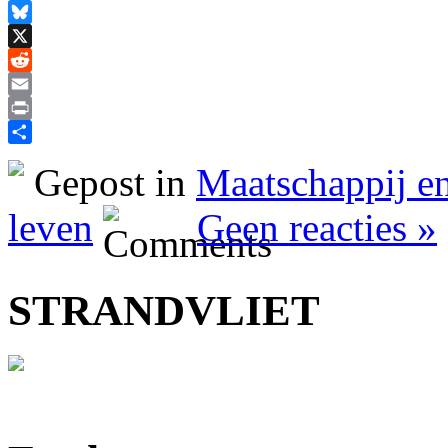
Facebook
Bluesky
X
Reddit
Email
Print
Delen
Gepost in
Maatschappij en
leven
Geen reacties »
STRANDVLIET