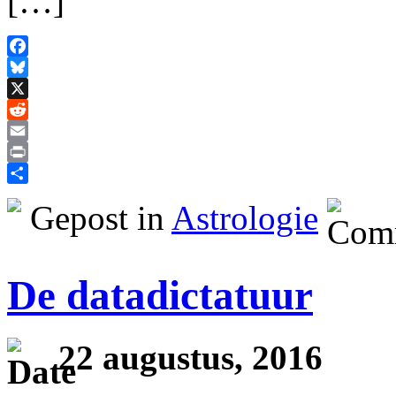
[…]
Facebook
Bluesky
X
Reddit
Email
Print
Delen
Gepost in
Astrologie
De datadictatuur
22 augustus, 2016