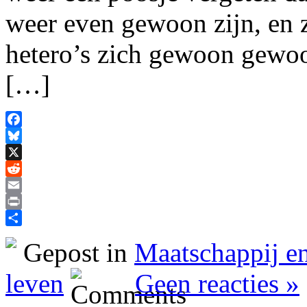
weer even gewoon zijn, en z
hetero’s zich gewoon gewoo
[…]
Facebook
Bluesky
X
Reddit
Email
Print
Delen
Gepost in
Maatschappij en
leven
Geen reacties »