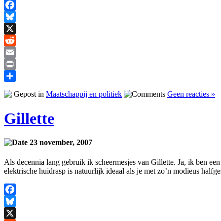
Facebook
Bluesky
X
Reddit
Email
Print
Delen
Gepost in
Maatschappij en politiek
Geen reacties »
Gillette
23 november, 2007
Als decennia lang gebruik ik scheermesjes van Gillette. Ja, ik ben een
elektrische huidrasp is natuurlijk ideaal als je met zo’n modieus half
Facebook
Bluesky