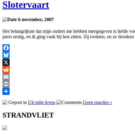
Slotervaart
6 november, 2007
Het belangrijkste dat mijn ouders me hebben meegegeven is liefde voor
jaren zestig, en ik ging vaak bij hen zitten. Zij rookten, en ze dronk
Facebook
Bluesky
X
Reddit
Email
Print
Delen
Gepost in
Uit mijn leven
Geen reacties »
STRANDVLIET