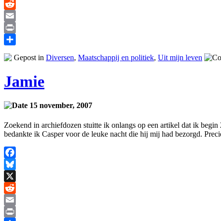
X
Reddit
Email
Print
Delen
Gepost in
Diversen
,
Maatschappij en politiek
,
Uit mijn leven
Jamie
15 november, 2007
Zoekend in archiefdozen stuitte ik onlangs op een artikel dat ik beg
bedankte ik Casper voor de leuke nacht die hij mij had bezorgd. Precie
Facebook
Bluesky
X
Reddit
Email