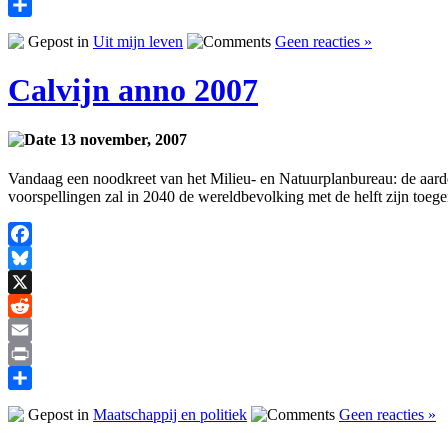
Print
Delen
Gepost in
Uit mijn leven
Geen reacties »
Calvijn anno 2007
13 november, 2007
Vandaag een noodkreet van het Milieu- en Natuurplanbureau: de aarde
voorspellingen zal in 2040 de wereldbevolking met de helft zijn toeg
Facebook
Bluesky
X
Reddit
Email
Print
Delen
Gepost in
Maatschappij en politiek
Geen reacties »