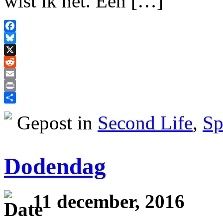
wist ik het. Een […]
Facebook
Bluesky
X
Reddit
Email
Print
Delen
Gepost in
Second Life
,
Sp
Dodendag
11 december, 2016