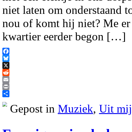
niet laten om onderstaand t
nou of komt hij niet? Me er 
kwartier eerder begon […]
Facebook
Bluesky
X
Reddit
Email
Print
Delen
Gepost in
Muziek
,
Uit mi