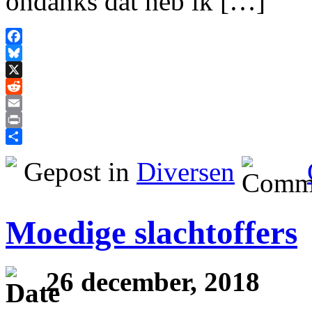
ondanks dat heb ik […]
Facebook
Bluesky
X
Reddit
Email
Print
Delen
Gepost in
Diversen
Moedige slachtoffers
26 december, 2018