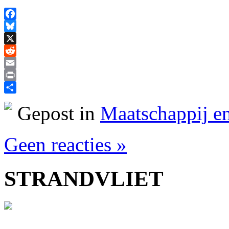
Facebook
Bluesky
X
Reddit
Email
Print
Delen
Gepost in
Maatschappij en
Geen reacties »
STRANDVLIET