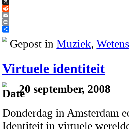
Bluesky
X
Reddit
Email
Print
Delen
Gepost in
Muziek
,
Wetens
Virtuele identiteit
20 september, 2008
Donderdag in Amsterdam e
Identiteit in virtuele werel