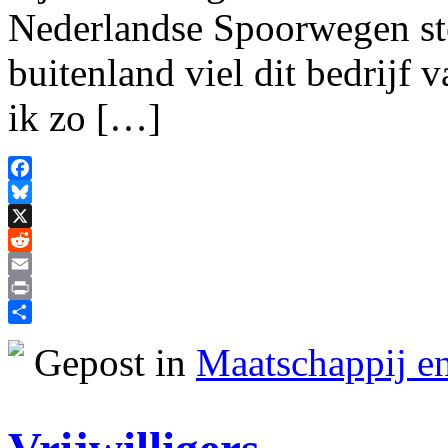
Nederlandse Spoorwegen stee
buitenland viel dit bedrijf
ik zo […]
Facebook
Bluesky
X
Reddit
Email
Print
Delen
Gepost in
Maatschappij en