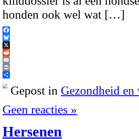
kinddossier is al een honds
honden ook wel wat […]
Facebook
Bluesky
X
Reddit
Email
Print
Delen
Gepost in
Gezondheid en 
Geen reacties »
Hersenen