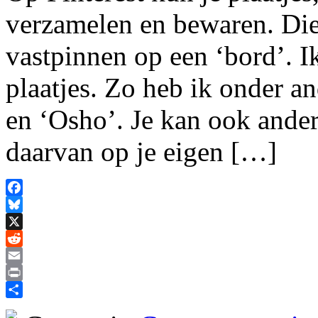
verzamelen en bewaren. Die 
vastpinnen op een ‘bord’. I
plaatjes. Zo heb ik onder a
en ‘Osho’. Je kan ook ander
daarvan op je eigen […]
Facebook
Bluesky
X
Reddit
Email
Print
Delen