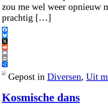
zou me wel weer opnieuw m
prachtig […]
Facebook
Bluesky
X
Reddit
Email
Print
Delen
Gepost in
Diversen
,
Uit m
Kosmische dans