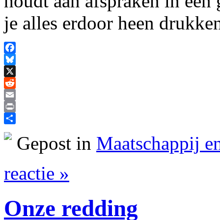
houdt aan afspraken in een
je alles erdoor heen drukk
Facebook
Bluesky
X
Reddit
Email
Print
Delen
Gepost in
Maatschappij en
reactie »
Onze redding