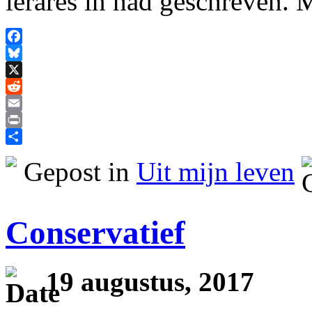
lerares in had geschreven.
Facebook
Bluesky
X
Reddit
Email
Print
Delen
Gepost in
Uit mijn leven
Conservatief
19 augustus, 2017