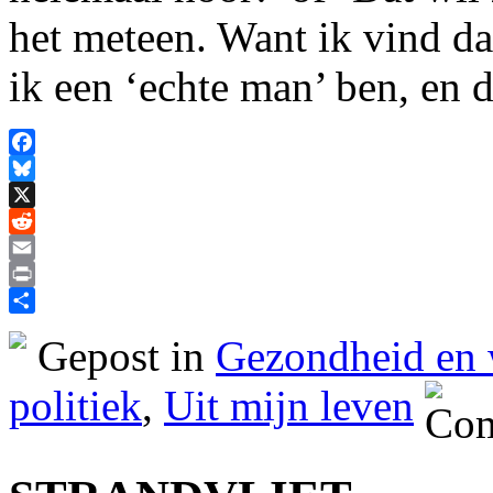
het meteen. Want ik vind da
ik een ‘echte man’ ben, en 
Facebook
Bluesky
X
Reddit
Email
Print
Delen
Gepost in
Gezondheid en 
politiek
,
Uit mijn leven