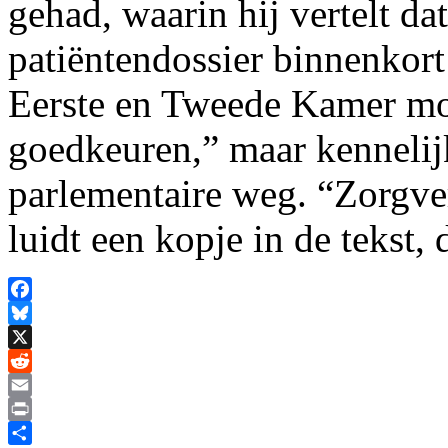
gehad, waarin hij vertelt da
patiëntendossier binnenkort
Eerste en Tweede Kamer moe
goedkeuren,” maar kennelijk
parlementaire weg. “Zorgve
luidt een kopje in de tekst, 
Facebook
Bluesky
X
Reddit
Email
Print