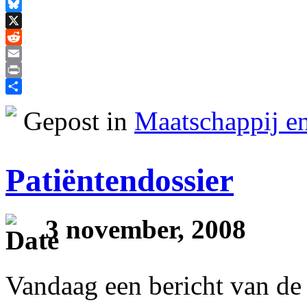
Facebook
Bluesky
X
Reddit
Email
Print
Delen
Gepost in
Maatschappij en
Patiëntendossier
3 november, 2008
Vandaag een bericht van de