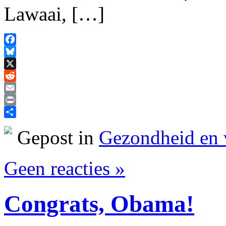
Lawaai, […]
Facebook
Bluesky
X
Reddit
Email
Print
Delen
Gepost in
Gezondheid en 
Geen reacties »
Congrats, Obama!