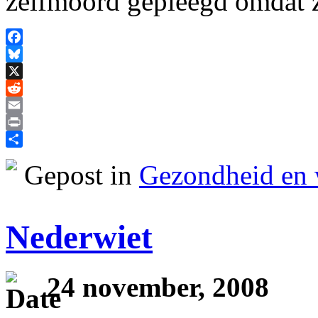
zelfmoord gepleegd omdat 
Facebook
Bluesky
X
Reddit
Email
Print
Delen
Gepost in
Gezondheid en 
Nederwiet
24 november, 2008