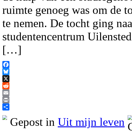
ruimte genoeg was om de t
te nemen. De tocht ging na
studentencentrum Uilenste
[…]
Facebook
Bluesky
X
Reddit
Email
Print
Delen
Gepost in
Uit mijn leven