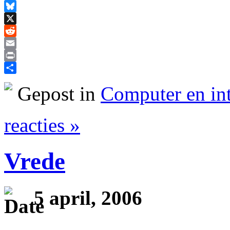
Facebook
Bluesky
X
Reddit
Email
Print
Delen
Gepost in
Computer en int
reacties »
Vrede
5 april, 2006