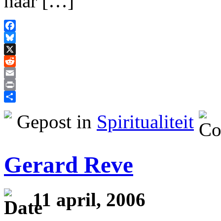
haar […]
Facebook
Bluesky
X
Reddit
Email
Print
Delen
Gepost in
Spiritualiteit
Gerard Reve
11 april, 2006