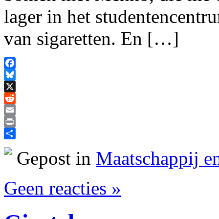
lager in het studentencentr
van sigaretten. En […]
Facebook
Bluesky
X
Reddit
Email
Print
Delen
Gepost in
Maatschappij en
Geen reacties »