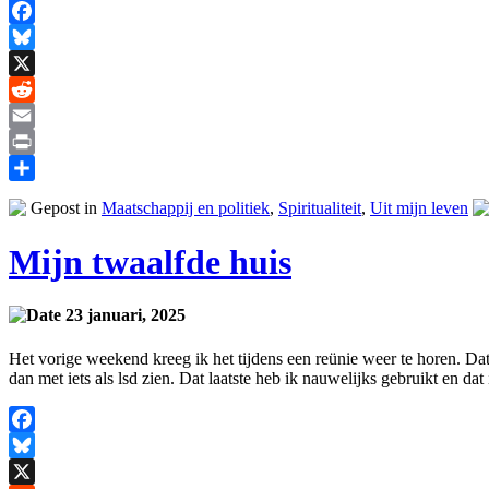
Facebook
Bluesky
X
Reddit
Email
Print
Delen
Gepost in
Maatschappij en politiek
,
Spiritualiteit
,
Uit mijn leven
Mijn twaalfde huis
23 januari, 2025
Het vorige weekend kreeg ik het tijdens een reünie weer te horen. Da
dan met iets als lsd zien. Dat laatste heb ik nauwelijks gebruikt en d
Facebook
Bluesky