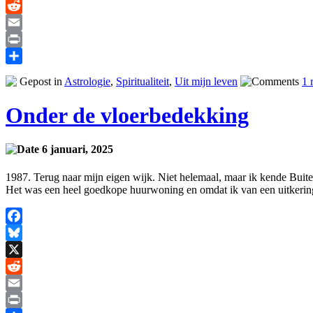
X
Reddit
Email
Print
Delen
Gepost in
Astrologie
,
Spiritualiteit
,
Uit mijn leven
1 
Onder de vloerbedekking
6 januari, 2025
1987. Terug naar mijn eigen wijk. Niet helemaal, maar ik kende Buite
Het was een heel goedkope huurwoning en omdat ik van een uitkerin
Facebook
Bluesky
X
Reddit
Email