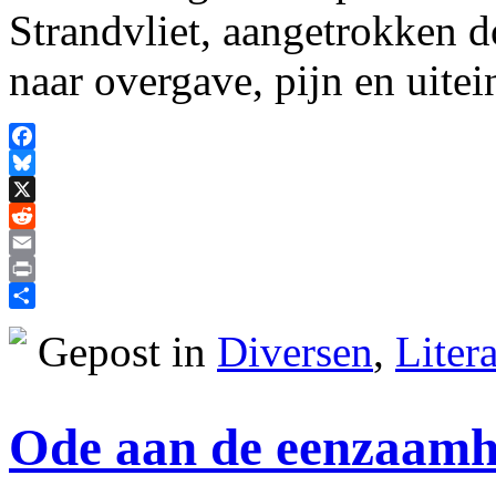
Strandvliet, aangetrokken 
naar overgave, pijn en uitei
Facebook
Bluesky
X
Reddit
Email
Print
Delen
Gepost in
Diversen
,
Liter
Ode aan de eenzaamh