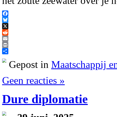
het zoute zeewater over je 
Facebook
Bluesky
X
Reddit
Email
Print
Delen
Gepost in
Maatschappij en
Geen reacties »
Dure diplomatie