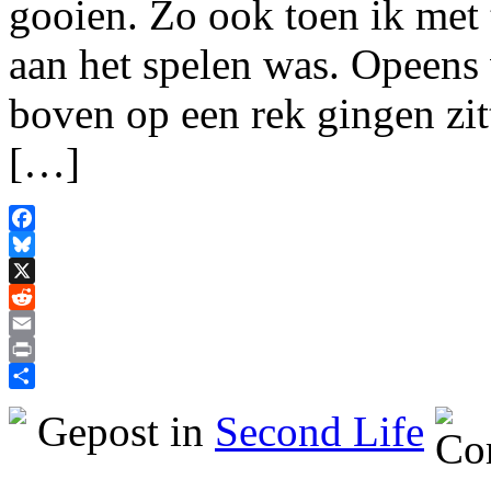
gooien. Zo ook toen ik met
aan het spelen was. Opeens
boven op een rek gingen zit
[…]
Facebook
Bluesky
X
Reddit
Email
Print
Delen
Gepost in
Second Life