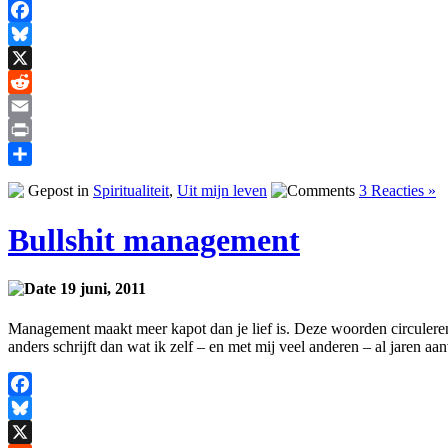
Facebook
Bluesky
X
Reddit
Email
Print
Delen
Gepost in
Spiritualiteit
,
Uit mijn leven
3 Reacties »
Bullshit management
19 juni, 2011
Management maakt meer kapot dan je lief is. Deze woorden circuleren 
anders schrijft dan wat ik zelf – en met mij veel anderen – al jaren a
Facebook
Bluesky