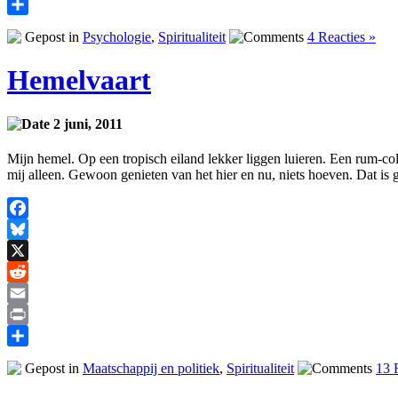
Print
Delen
Gepost in
Psychologie
,
Spiritualiteit
4 Reacties »
Hemelvaart
2 juni, 2011
Mijn hemel. Op een tropisch eiland lekker liggen luieren. Een rum-col
mij alleen. Gewoon genieten van het hier en nu, niets hoeven. Dat is
Facebook
Bluesky
X
Reddit
Email
Print
Delen
Gepost in
Maatschappij en politiek
,
Spiritualiteit
13 