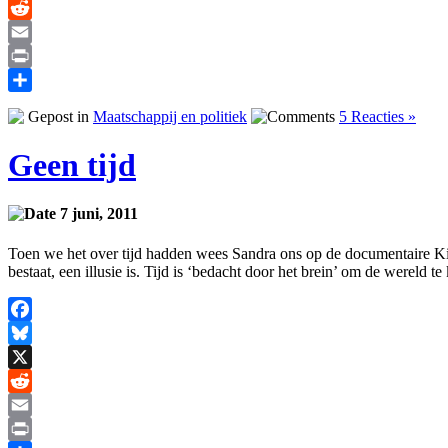
X
Reddit
Email
Print
Delen
Gepost in
Maatschappij en politiek
5 Reacties »
Geen tijd
7 juni, 2011
Toen we het over tijd hadden wees Sandra ons op de documentaire Killin
bestaat, een illusie is. Tijd is ‘bedacht door het brein’ om de wereld 
Facebook
Bluesky
X
Reddit
Email