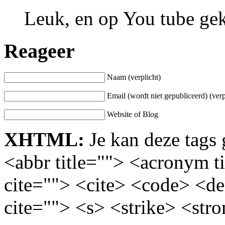
Leuk, en op You tube ge
Reageer
Naam (verplicht)
Email (wordt niet gepubliceerd) (verp
Website of Blog
XHTML:
Je kan deze tags 
<abbr title=""> <acronym t
cite=""> <cite> <code> <d
cite=""> <s> <strike> <str