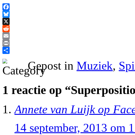
Facebook
Bluesky
X
Reddit
Email
Print
Delen
Gepost in
Muziek
,
Spi
1 reactie op “Superpositi
Annete van Luijk op Fac
14 september, 2013 om 1