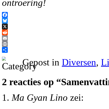
ontroering!
Facebook
Bluesky
X
Reddit
Email
Print
Delen
Gepost in
Diversen
,
Li
2 reacties op “Samenvatti
Ma Gyan Lino
zei: