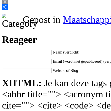
Email
Print
Delen
Gepost in
Maatschappi
Reageer
Naam (verplicht)
Email (wordt niet gepubliceerd) (verp
Website of Blog
XHTML:
Je kan deze tags 
<abbr title=""> <acronym t
cite=""> <cite> <code> <d