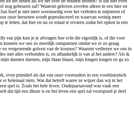
 tot het heden als we het over de realiteit hebben? Is dat niet even
 of nog gebeuren zal? Waarom geloven zovelen alleen in een hier en
ht. Dan hoef je niet meer weemoedig over het verleden te mijmeren of
ie door onze hersenen wordt geproduceerd en waarvan weinig meer
p te letten, dat hier en nu zo totaal te ervaren zodat het oplost in een
fs van pijn kun je je afvragen hoe echt die eigenlijk is, of die voor
jn? En kunnen we ons zo moeilijk ontspannen omdat we er zo graag
ende en vergeurende golven van de kosmos? Waarom verliezen we ons in
es met alles verbonden is, en afhankelijk is van al het andere? Als ik
t, mijn darmen darmen, mijn blaas blaast, mijn longen longen en ga zo
k, even primitief als dat van onze voorouders in een voorhistorisch
er helemaal niets. Wat dat betreft waren ze wijzer dan wij in het
t een spel is. Zoals het hele leven. Oudejaarsavond was vaak een
eft dat tijd een illusie is en het leven een spel zal voorspoed je deel