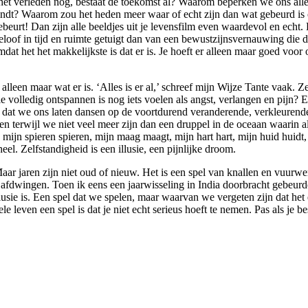
et verleden nog, bestaat de toekomst al? Waarom beperken we ons alleen
vindt? Waarom zou het heden meer waar of echt zijn dan wat gebeurd is
jk gebeurt! Dan zijn alle beeldjes uit je levensfilm even waardevol en ec
Geloof in tijd en ruimte getuigt dan van een bewustzijnsvernauwing d
mdat het het makkelijkste is dat er is. Je hoeft er alleen maar goed voor o
leen maar wat er is. ‘Alles is er al,’ schreef mijn Wijze Tante vaak. Zel
d die volledig ontspannen is nog iets voelen als angst, verlangen en pi
dan dat we ons laten dansen op de voortdurend veranderende, verkleur
 terwijl we niet veel meer zijn dan een druppel in de oceaan waarin all
t, mijn spieren spieren, mijn maag maagt, mijn hart hart, mijn huid huid
el. Zelfstandigheid is een illusie, een pijnlijke droom.
ar jaren zijn niet oud of nieuw. Het is een spel van knallen en vuurwer
fdwingen. Toen ik eens een jaarwisseling in India doorbracht gebeurde 
illusie is. Een spel dat we spelen, maar waarvan we vergeten zijn dat he
e leven een spel is dat je niet echt serieus hoeft te nemen. Pas als je bes