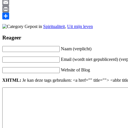
Reddit
Email
Print
Delen
Gepost in
Spiritualiteit
,
Uit mijn leven
Reageer
Naam (verplicht)
Email (wordt niet gepubliceerd) (verp
Website of Blog
XHTML:
Je kan deze tags gebruiken: <a href="" title=""> <abbr t