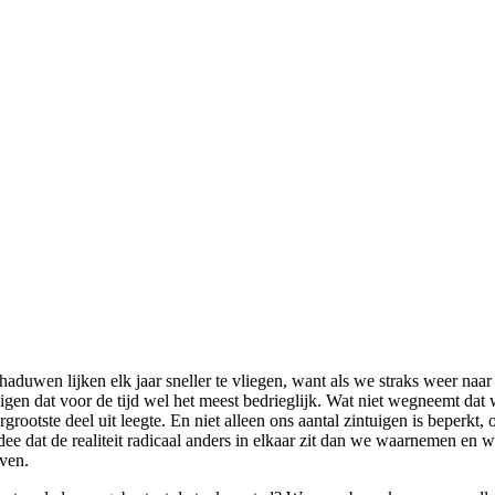
duwen lijken elk jaar sneller te vliegen, want als we straks weer naar
igen dat voor de tijd wel het meest bedrieglijk. Wat niet wegneemt dat
lergrootste deel uit leegte. En niet alleen ons aantal zintuigen is bep
ee dat de realiteit radicaal anders in elkaar zit dan we waarnemen en we
even.