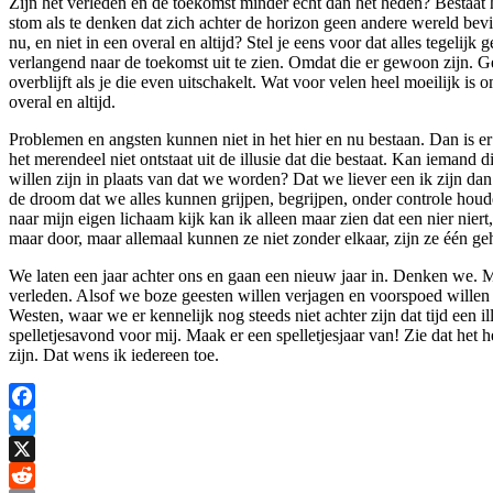
Zijn het verleden en de toekomst minder echt dan het heden? Bestaat h
stom als te denken dat zich achter de horizon geen andere wereld be
nu, en niet in een overal en altijd? Stel je eens voor dat alles tegeli
verlangend naar de toekomst uit te zien. Omdat die er gewoon zijn. 
overblijft als je die even uitschakelt. Wat voor velen heel moeilijk is o
overal en altijd.
Problemen en angsten kunnen niet in het hier en nu bestaan. Dan is er al
het merendeel niet ontstaat uit de illusie dat die bestaat. Kan ieman
willen zijn in plaats van dat we worden? Dat we liever een ik zijn 
de droom dat we alles kunnen grijpen, begrijpen, onder controle houden
naar mijn eigen lichaam kijk kan ik alleen maar zien dat een nier nier
maar door, maar allemaal kunnen ze niet zonder elkaar, zijn ze één gehe
We laten een jaar achter ons en gaan een nieuw jaar in. Denken we. Ma
verleden. Alsof we boze geesten willen verjagen en voorspoed willen a
Westen, waar we er kennelijk nog steeds niet achter zijn dat tijd een 
spelletjesavond voor mij. Maak er een spelletjesjaar van! Zie dat het hel
zijn. Dat wens ik iedereen toe.
Facebook
Bluesky
X