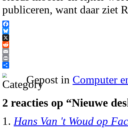
publiceren, want daar ziet 
Facebook
Bluesky
X
Reddit
Email
Print
Delen
Gepost in
Computer en
2 reacties op “Nieuwe de
Hans Van 't Woud op Fa