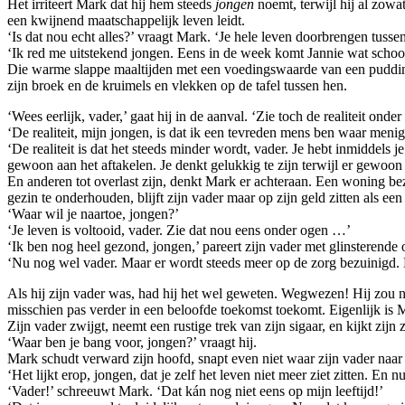
Het irriteert Mark dat hij hem steeds
jongen
noemt, terwijl hij al zowat
een kwijnend maatschappelijk leven leidt.
‘Is dat nou echt alles?’ vraagt Mark. ‘Je hele leven doorbrengen tusse
‘Ik red me uitstekend jongen. Eens in de week komt Jannie wat schoo
Die warme slappe maaltijden met een voedingswaarde van een puddinkje
zijn broek en de kruimels en vlekken op de tafel tussen hen.
‘Wees eerlijk, vader,’ gaat hij in de aanval. ‘Zie toch de realiteit onder
‘De realiteit, mijn jongen, is dat ik een tevreden mens ben waar meni
‘De realiteit is dat het steeds minder wordt, vader. Je hebt inmiddel
gewoon aan het aftakelen. Je denkt gelukkig te zijn terwijl er gewoo
En anderen tot overlast zijn, denkt Mark er achteraan. Een woning be
gezin te onderhouden, blijft zijn vader maar op zijn geld zitten als ee
‘Waar wil je naartoe, jongen?’
‘Je leven is voltooid, vader. Zie dat nou eens onder ogen …’
‘Ik ben nog heel gezond, jongen,’ pareert zijn vader met glinsterende 
‘Nu nog wel vader. Maar er wordt steeds meer op de zorg bezuinigd. Na 
Als hij zijn vader was, had hij het wel geweten. Wegwezen! Hij zou ni
misschien pas verder in een beloofde toekomst toekomt. Eigenlijk is M
Zijn vader zwijgt, neemt een rustige trek van zijn sigaar, en kijkt zij
‘Waar ben je bang voor, jongen?’ vraagt hij.
Mark schudt verward zijn hoofd, snapt even niet waar zijn vader naar
‘Het lijkt erop, jongen, dat je zelf het leven niet meer ziet zitten. E
‘Vader!’ schreeuwt Mark. ‘Dat kán nog niet eens op mijn leeftijd!’