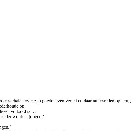
ooie verhalen over zijn goede leven vertelt en daar nu tevreden op terugb
ederhoutje op.
e leven voltooid is …’
t ouder worden, jongen.’
ngen.’