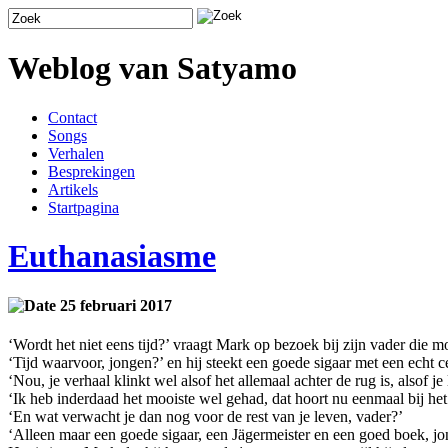
Weblog van Satyamo
Contact
Songs
Verhalen
Besprekingen
Artikels
Startpagina
Euthanasiasme
25 februari 2017
‘Wordt het niet eens tijd?’ vraagt Mark op bezoek bij zijn vader die m
‘Tijd waarvoor, jongen?’ en hij steekt een goede sigaar met een echt c
‘Nou, je verhaal klinkt wel alsof het allemaal achter de rug is, alsof j
‘Ik heb inderdaad het mooiste wel gehad, dat hoort nu eenmaal bij he
‘En wat verwacht je dan nog voor de rest van je leven, vader?’
‘Alleen maar een goede sigaar, een Jägermeister en een goed boek, jo