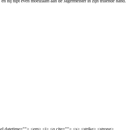
’ en hij nipt even moeizaam aan de Jägermeister in zijn trillende hand.
<del datetime=""> <em> <i> <q cite=""> <s> <strike> <strong>