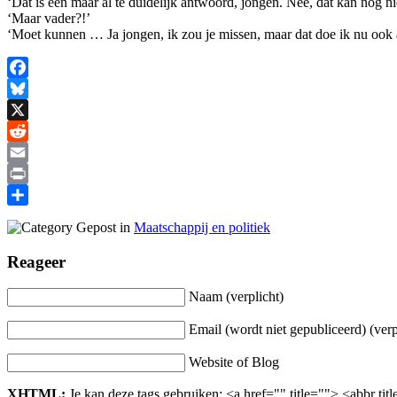
‘Dat is een maar al te duidelijk antwoord, jongen. Nee, dat kan nog nie
‘Maar vader?!’
‘Moet kunnen … Ja jongen, ik zou je missen, maar dat doe ik nu ook
Facebook
Bluesky
X
Reddit
Email
Print
Delen
Gepost in
Maatschappij en politiek
Reageer
Naam (verplicht)
Email (wordt niet gepubliceerd) (verp
Website of Blog
XHTML:
Je kan deze tags gebruiken: <a href="" title=""> <abbr t