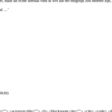
t, maar als echte liberaal vind ik wel dat het mogelijk zou moeten zijn,
 al …’
licht)
itle=""> <acronym title=""> <b> <blockquote cite=""> <cite> <code> 