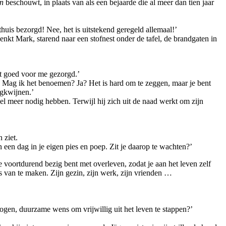
n
beschouwt, in plaats van als een bejaarde die al meer dan tien jaar
uis bezorgd! Nee, het is uitstekend geregeld allemaal!’
kt Mark, starend naar een stofnest onder de tafel, de brandgaten in
rdt goed voor me gezorgd.’
it. Mag ik het benoemen? Ja? Het is hard om te zeggen, maar je bent
egkwijnen.’
l meer nodig hebben. Terwijl hij zich uit de naad werkt om zijn
 ziet.
 een dag in je eigen pies en poep. Zit je daarop te wachten?’
 voortdurend bezig bent met overleven, zodat je aan het leven zelf
s van te maken. Zijn gezin, zijn werk, zijn vrienden …
rwogen, duurzame wens om vrijwillig uit het leven te stappen?’