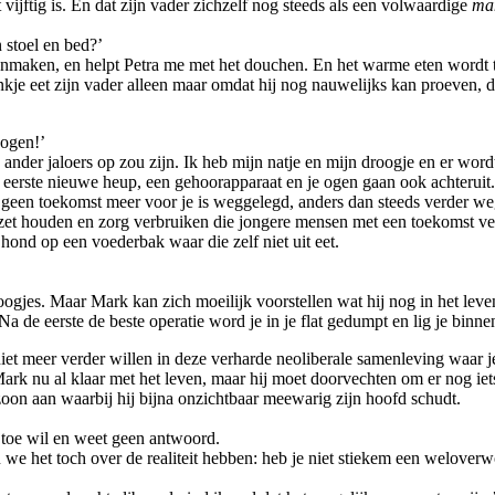
 vijftig is. En dat zijn vader zichzelf nog steeds als een volwaardige
ma
n stoel en bed?’
nmaken, en helpt Petra me met het douchen. En het warme eten wordt th
 eet zijn vader alleen maar omdat hij nog nauwelijks kan proeven, den
 ogen!’
g ander jaloers op zou zijn. Ik heb mijn natje en mijn droogje en er wo
s je eerste nieuwe heup, een gehoorapparaat en je ogen gaan ook achteru
n geen toekomst meer voor je is weggelegd, anders dan steeds verder w
zet houden en zorg verbruiken die jongere mensen met een toekomst vee
n hond op een voederbak waar die zelf niet uit eet.
oogjes. Maar Mark kan zich moeilijk voorstellen wat hij nog in het leven
de eerste de beste operatie word je in je flat gedumpt en lig je binnen
et meer verder willen in deze verharde neoliberale samenleving waar je
ark nu al klaar met het leven, maar hij moet doorvechten om er nog iet
n zoon aan waarbij hij bijna onzichtbaar meewarig zijn hoofd schudt.
 toe wil en weet geen antwoord.
n nu we het toch over de realiteit hebben: heb je niet stiekem een welove