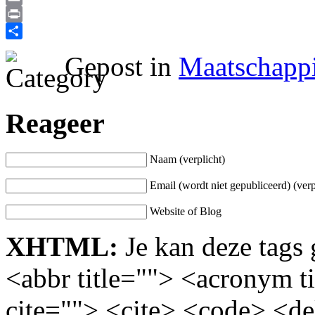
Email
Print
Delen
Gepost in
Maatschappi
Reageer
Naam (verplicht)
Email (wordt niet gepubliceerd) (verp
Website of Blog
XHTML:
Je kan deze tags 
<abbr title=""> <acronym t
cite=""> <cite> <code> <d