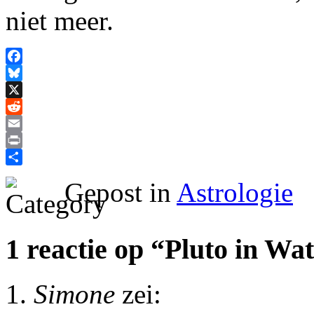
niet meer.
Facebook
Bluesky
X
Reddit
Email
Print
Delen
Gepost in
Astrologie
1 reactie op “Pluto in W
Simone
zei: