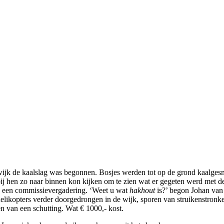
wijk de kaalslag was begonnen. Bosjes werden tot op de grond kaalgesno
 hen zo naar binnen kon kijken om te zien wat er gegeten werd met de 
ens een commissievergadering. ‘Weet u wat
hakhout
is?’ begon Johan van
helikopters verder doorgedrongen in de wijk, sporen van struikenstronk
n van een schutting. Wat € 1000,- kost.