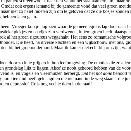
n. In paniek schreeuwde ik naar hen vanuit het slaapkamerraam, maar o
m? Omdat ooit ergens iemand bij de gemeente vond dat veel groen met d
 maar niet zo naief moeten zijn om te geloven dat ze die bosjes zouden 
g hebben laten gaan.
heen. Vroeger kon je nog zien waar de gemeentegrens lag door naar het
stieke plekjes en paadjes zijn verdwenen, intiem groen heeft plaatsge
k al het groen rigoureus weggehakt. Het eens zo romantische volgroene 
thouder. Die heeft, na diverse klachten en een wijkschouw met ons, gis
den bij het groenonderhoud. Maar ik kan er niet echt blij om zijn, want
n door zo in te grijpen in hun leefomgeving. De emoties die ze allemaa
en grondslag lijkt te liggen. Alsof ze nooit gehoord hebben van de voo
gevend is, en vogels en vleermuizen herbergt. Dat het
not done
behoort te
 nooit iemand heeft geklaagd en die niemand in de weg staan – die juist
 en depressief. Er is nog veel te doen in de raad!