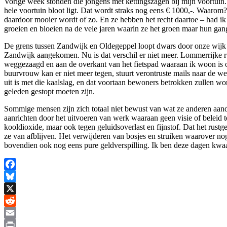
Vorige week stonden die jongens met kettingszagen bij mijn voortui
hele voortuin bloot ligt. Dat wordt straks nog eens € 1000,-. Waaro
daardoor mooier wordt of zo. En ze hebben het recht daartoe – had ik
groeien en bloeien na de vele jaren waarin ze het groen maar hun gan
De grens tussen Zandwijk en Oldegeppel loopt dwars door onze wijk 
Zandwijk aangekomen. Nu is dat verschil er niet meer. Lommerrijke ru
weggezaagd en aan de overkant van het fietspad waaraan ik woon is oo
buurvrouw kan er niet meer tegen, stuurt verontruste mails naar de we
uit is met die kaalslag, en dat voortaan bewoners betrokken zullen wor
geleden gestopt moeten zijn.
Sommige mensen zijn zich totaal niet bewust van wat ze anderen aandoe
aanrichten door het uitvoeren van werk waaraan geen visie of beleid t
kooldioxide, maar ook tegen geluidsoverlast en fijnstof. Dat het rust
ze van afblijven. Het verwijderen van bosjes en struiken waarover nog
bovendien ook nog eens pure geldverspilling. Ik ben deze dagen kwaad
Facebook
Bluesky
X
Reddit
Email