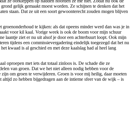
mdat ze oorkleppen op hadden hoorden ze me niet. Zodat nu ook de
e grond gelijk gemaakt moest worden. Ze schijnen te denken dat het
laten staan. Dat ze uit een soort gewoonterecht zouden mogen blijven
 groenonderhoud te kijken: als dat opeens minder werd dan was je in
maakt voor kil kaal. Vorige week is ook de boom voor mijn schuur
laantje ziet er nu uit alsof je door een achterbuurt loopt. Ook mijn
teren tijdens een commissievergadering eindelijk toegezegd dat het nu
 het kwaad is al geschied en met deze kaalslag had al heel lang
l oproepen met iets dat totaal zinloos is. De schade die ze
rdelen van groen. Dat we het niet alleen nodig hebben voor de
 zijn om groen te verwijderen. Groen is voor mij heilig, daar moeten
 altijd zo hebben bijgedragen aan de intieme sfeer van de wijk – is