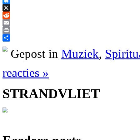
Facebook
Bluesky
X
Reddit
Email
Print
Delen
Gepost in
Muziek
,
Spiritu
reacties »
STRANDVLIET