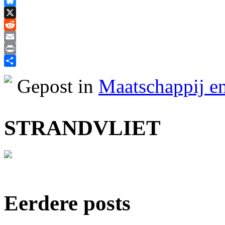
Facebook
Bluesky
X
Reddit
Email
Print
Delen
Gepost in
Maatschappij en
STRANDVLIET
Eerdere posts