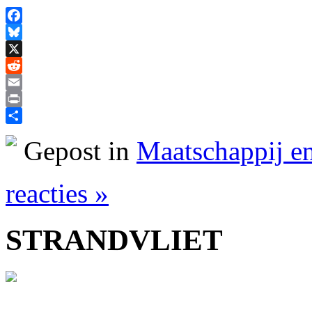
Facebook
Bluesky
X
Reddit
Email
Print
Delen
Gepost in
Maatschappij en
reacties »
STRANDVLIET