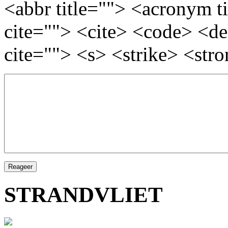
<abbr title=""> <acronym t
cite=""> <cite> <code> <d
cite=""> <s> <strike> <str
STRANDVLIET